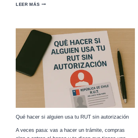
QUÉ
LEER MÁS
ES
EL
RUT
TRIBUTARIO
Y
CÓMO
OBTENERLO
Qué hacer si alguien usa tu RUT sin autorización
A veces pasa: vas a hacer un trámite, compras