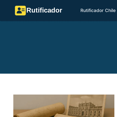
Saltar
Rutificador
Rutificador Chile
al
contenido