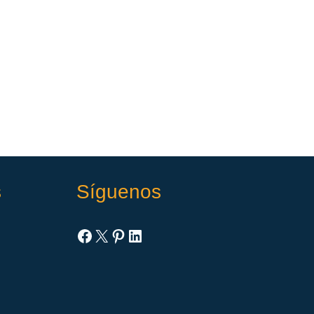
s
Síguenos
Facebook
X
Pinterest
LinkedIn