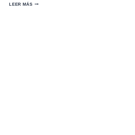
GUÍA
LEER MÁS
SOBRE
MULTAS
Y
DEUDAS
ASOCIADAS
AL
RUT