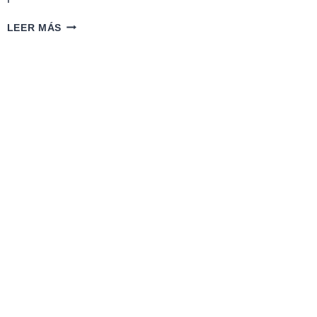
CÓMO
LEER MÁS
CAMBIAR
NOMBRE
VINCULADO
A
UN
RUT
EN
CHILE