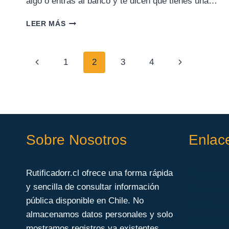
algo o entras al banco y te dicen que tienes una…
QUÉ
LEER MÁS
HACER
SI
ALGUIEN
Navegación
Página
Siguiente
1
2
3
4
USA
TU
de
anterior
página
RUT
SIN
página
AUTORIZACIÓN
Sobre Nosotros
Enlac
Rutificadorr.cl ofrece una forma rápida
Rutificador
y sencilla de consultar información
Empresas
pública disponible en Chile. No
Buscar Au
almacenamos datos personales y solo
Edad por
mostramos registros ya existentes