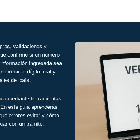
Chile
pras, validaciones y
 que confirme si un número
a información ingresada sea
onfirmar el dígito final y
les del país.
ínea mediante herramientas
. En esta guía aprenderás
qué errores evitar y cómo
uar con un trámite.