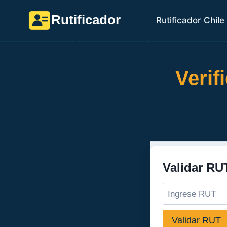
Saltar
Rutificador
Rutificador Chile
al
contenido
Verif
Validar RU
Validar RUT