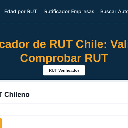
Edad por RUT
Rutificador Empresas
Buscar Aut
icador de RUT Chile: Val
Comprobar RUT
RUT
Verificador
T Chileno