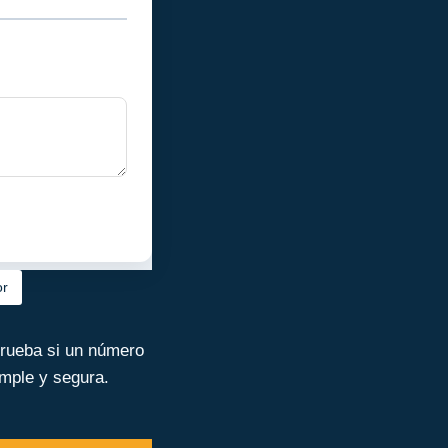
or
prueba si un número
imple y segura.