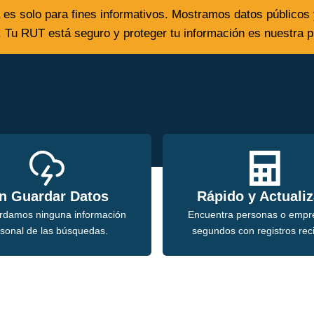
 es solo para fines informativos. Mostramos datos públicos 
t. Tu RUT está seguro y proteger tu información es nuestra pr
n Guardar Datos
Rápido y Actuali
rdamos ninguna información
Encuentra personas o empr
sonal de las búsquedas.
segundos con registros rec