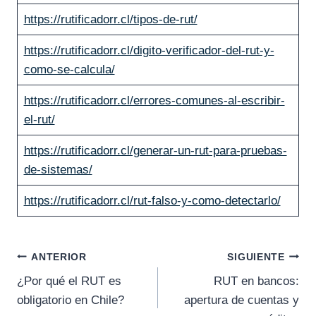
https://rutificadorr.cl/tipos-de-rut/
https://rutificadorr.cl/digito-verificador-del-rut-y-
como-se-calcula/
https://rutificadorr.cl/errores-comunes-al-escribir-
el-rut/
https://rutificadorr.cl/generar-un-rut-para-pruebas-
de-sistemas/
https://rutificadorr.cl/rut-falso-y-como-detectarlo/
Navegación
ANTERIOR
SIGUIENTE
¿Por qué el RUT es
RUT en bancos:
de
obligatorio en Chile?
apertura de cuentas y