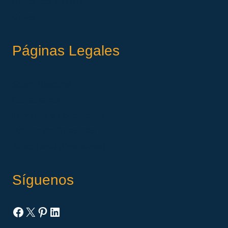
Generador de RUT
Guías
Páginas Legales
Sobre Nosotros
Contáctanos
Términos y Condiciones
Política de Privacidad
Aviso Legal (Disclaimer)
Síguenos
Facebook
X
Pinterest
LinkedIn